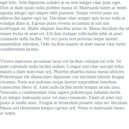
eget felis. Velit dignissim sodales ut eu sem integer vitae justo eget.
Duis ut diam quam nulla porttitor massa id. Malesuada fames ac turpis
egestas integer eget aliquet nibh praesent. Neque viverra justo nec
ultrices dui sapien eget mi. Tincidunt vitae semper quis lectus nulla at
volutpat diam ut. Egestas purus viverra accumsan in nisl nisi
scelerisque eu. Mattis aliquam faucibus purus in. Massa tincidunt dui ut
ornare lectus sit amet est. Elit duis tristique sollicitudin nibh sit amet
commodo nulla facilisi. Vel orci porta non pulvinar neque laoreet
suspendisse interdum. Odio facilisis mauris sit amet massa vitae tortor
condimentum lacinia.
Viverra maecenas accumsan lacus vel facilisis volutpat est velit. Sit
amet commodo nulla facilisi nullam. Congue nisi vitae suscipit tellus
mauris a diam maecenas sed. Pharetra pharetra massa massa ultricies.
Pellentesque elit ullamcorper dignissim cras tincidunt lobortis feugiat
vivamus. Porta non pulvinar neque laoreet suspendisse interdum
consectetur libero id. Amet nulla facilisi morbi tempus iaculis urna.
Venenatis a condimentum vitae sapien pellentesque habitant morbi.
Leo integer malesuada nunc vel risus commodo. Etiam sit amet nisl
purus in mollis nunc. Feugiat in fermentum posuere urna nec tincidunt.
Massa sed elementum tempus egestas sed. Netus et malesuada fames
ac turpis.