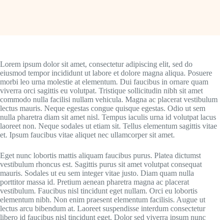
Lorem ipsum dolor sit amet, consectetur adipiscing elit, sed do
eiusmod tempor incididunt ut labore et dolore magna aliqua. Posuere
morbi leo urna molestie at elementum. Dui faucibus in ornare quam
viverra orci sagittis eu volutpat. Tristique sollicitudin nibh sit amet
commodo nulla facilisi nullam vehicula. Magna ac placerat vestibulum
lectus mauris. Neque egestas congue quisque egestas. Odio ut sem
nulla pharetra diam sit amet nisl. Tempus iaculis urna id volutpat lacus
laoreet non. Neque sodales ut etiam sit. Tellus elementum sagittis vitae
et. Ipsum faucibus vitae aliquet nec ullamcorper sit amet.
Eget nunc lobortis mattis aliquam faucibus purus. Platea dictumst
vestibulum rhoncus est. Sagittis purus sit amet volutpat consequat
mauris. Sodales ut eu sem integer vitae justo. Diam quam nulla
porttitor massa id. Pretium aenean pharetra magna ac placerat
vestibulum. Faucibus nisl tincidunt eget nullam. Orci eu lobortis
elementum nibh. Non enim praesent elementum facilisis. Augue ut
lectus arcu bibendum at. Laoreet suspendisse interdum consectetur
libero id faucibus nisl tincidunt eget. Dolor sed viverra ipsum nunc