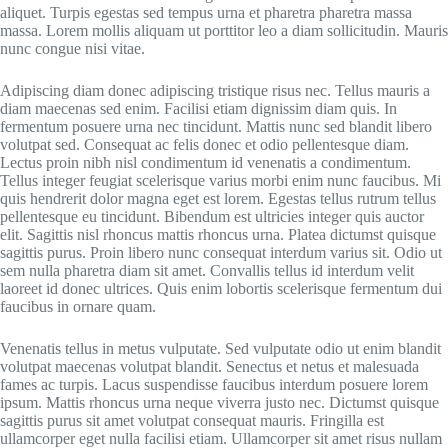
aliquet. Turpis egestas sed tempus urna et pharetra pharetra massa
massa. Lorem mollis aliquam ut porttitor leo a diam sollicitudin. Mauris
nunc congue nisi vitae.
Adipiscing diam donec adipiscing tristique risus nec. Tellus mauris a
diam maecenas sed enim. Facilisi etiam dignissim diam quis. In
fermentum posuere urna nec tincidunt. Mattis nunc sed blandit libero
volutpat sed. Consequat ac felis donec et odio pellentesque diam.
Lectus proin nibh nisl condimentum id venenatis a condimentum.
Tellus integer feugiat scelerisque varius morbi enim nunc faucibus. Mi
quis hendrerit dolor magna eget est lorem. Egestas tellus rutrum tellus
pellentesque eu tincidunt. Bibendum est ultricies integer quis auctor
elit. Sagittis nisl rhoncus mattis rhoncus urna. Platea dictumst quisque
sagittis purus. Proin libero nunc consequat interdum varius sit. Odio ut
sem nulla pharetra diam sit amet. Convallis tellus id interdum velit
laoreet id donec ultrices. Quis enim lobortis scelerisque fermentum dui
faucibus in ornare quam.
Venenatis tellus in metus vulputate. Sed vulputate odio ut enim blandit
volutpat maecenas volutpat blandit. Senectus et netus et malesuada
fames ac turpis. Lacus suspendisse faucibus interdum posuere lorem
ipsum. Mattis rhoncus urna neque viverra justo nec. Dictumst quisque
sagittis purus sit amet volutpat consequat mauris. Fringilla est
ullamcorper eget nulla facilisi etiam. Ullamcorper sit amet risus nullam